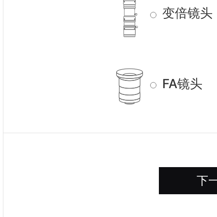
变倍镜头
FA镜头
下