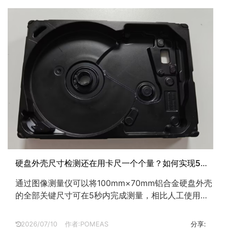
硬盘外壳尺寸检测还在用卡尺一个个量？如何实现5秒
完成全部测量？
通过图像测量仪可以将100mm×70mm铝合金硬盘外壳
的全部关键尺寸可在5秒内完成测量，相比人工使用千
分尺逐个测量的10秒耗时，效率提升一倍，且彻底消除
了人为读数误差。...
2026/07/10
作者:POMEAS
分享: