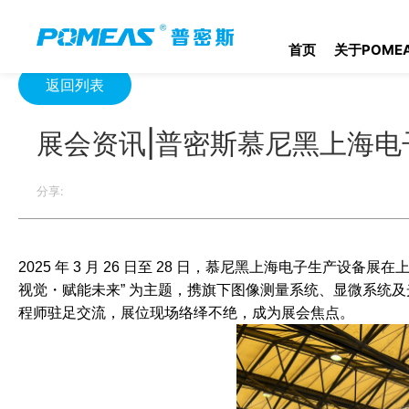
首页
新闻中心
展会动态
展会资讯|普密斯慕尼黑上海电子生
首页
关于POME
返回列表
展会资讯|普密斯慕尼黑上海电
分享:
2025 年 3 月 26 日至 28 日，慕尼黑上海电子生产
视觉・赋能未来” 为主题，携旗下图像测量系统、显微系统
程师驻足交流，展位现场络绎不绝，成为展会焦点。